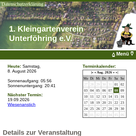
Datenschutzerklärung
1. Kleingartenverein Unterföhring e.V.
1. Kleingartenverein
Unterföhring e.V.
⩠ Menü ⩢
Heute:
Samstag,
Terminkalender:
8. August 2026
|«
«
Aug. 2026
»
»|
Mo
Di
Mi
Do
Fr
Sa
So
Sonnenaufgang: 05:56
27
28
29
30
31
01
02
Sonnenuntergang: 20:41
03
04
05
06
07
08
09
Nächster Termin:
10
11
12
13
14
15
16
19.09.2026
17
18
19
20
21
22
23
Wiesenanstich
24
25
26
27
28
29
30
31
01
02
03
04
05
06
Details zur Veranstaltung