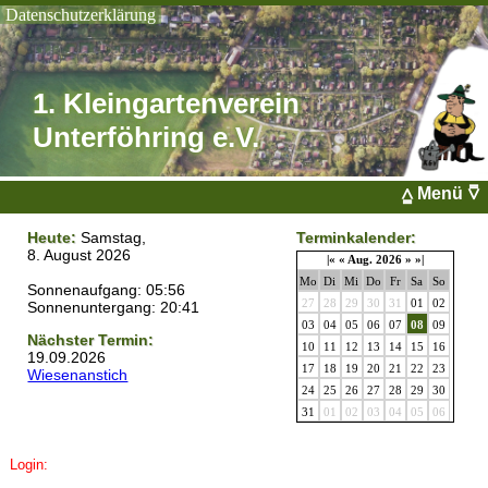
Datenschutzerklärung
1. Kleingartenverein Unterföhring e.V.
1. Kleingartenverein
Unterföhring e.V.
⩠ Menü ⩢
Heute:
Samstag,
Terminkalender:
8. August 2026
|«
«
Aug. 2026
»
»|
Mo
Di
Mi
Do
Fr
Sa
So
Sonnenaufgang: 05:56
27
28
29
30
31
01
02
Sonnenuntergang: 20:41
03
04
05
06
07
08
09
Nächster Termin:
10
11
12
13
14
15
16
19.09.2026
17
18
19
20
21
22
23
Wiesenanstich
24
25
26
27
28
29
30
31
01
02
03
04
05
06
Login: